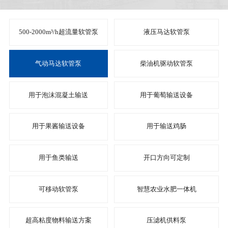
运
中
系
各
心
500-2000m³/h超流量软管泵
液压马达软管泵
我
分
English
们
网
气动马达软管泵
柴油机驱动软管泵
中
文
站
用于泡沫混凝土输送
用于葡萄输送设备
用于果酱输送设备
用于输送鸡肠
用于鱼类输送
开口方向可定制
可移动软管泵
智慧农业水肥一体机
超高粘度物料输送方案
压滤机供料泵