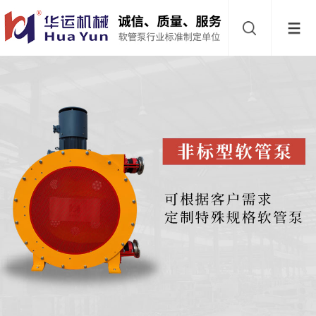
网
站
首
导
页
软
航
管
软
泵
管
缓
阀
冲
关
器
于
下
华
载
联