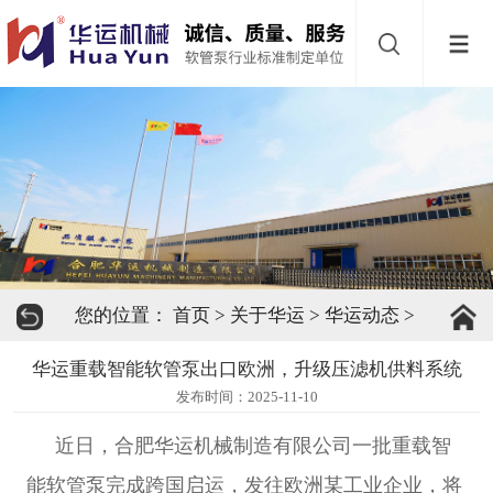
网
站
首
导
页
软
航
管
软
泵
管
缓
您的位置：
首页
>
关于华运
>
华运动态
>
阀
冲
关
华运重载智能软管泵出口欧洲，升级压滤机供料系统
器
于
下
发布时间：2025-11-10
近日，合肥华运机械制造有限公司一批重载智
华
载
联
能软管泵完成跨国启运，发往欧洲某工业企业，将