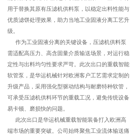
运
中
系
各
用于替换其原有压滤机供料泵，以稳定出料性能与
优质滤饼处理效果，助力当地工业固液分离工艺升
心
我
分
English
级。
们
网
作为工业固液分离的关键设备，压滤机供料泵
中
文
需适配高压力、高含固量介质输送场景，对运行稳
站
定性与出料均匀性要求严苛。此次出口的重载智能
软管泵，是华运机械针对欧洲客户工艺需求定制的
升级产品，采用强化型驱动结构与耐磨特种软管，
可承受压滤机供料环节的重载工况，避免传统设备
易卡顿、磨损快的问题。
此次出口是华运机械重载智能装备打入欧洲高
端市场的重要突破。公司始终聚焦工业流体输送痛