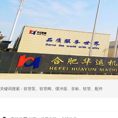
关键词搜索：
软管泵
、
软管阀
、
缓冲器
、
非标
、
软管
、
配件