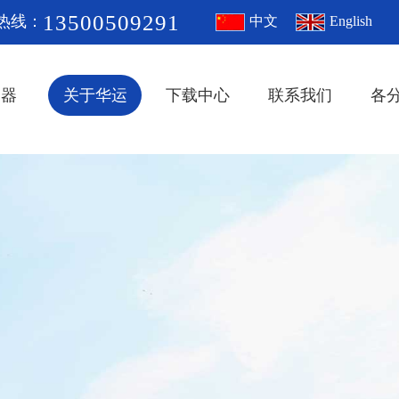
13500509291
热线：
中文
English
冲器
关于华运
下载中心
联系我们
各