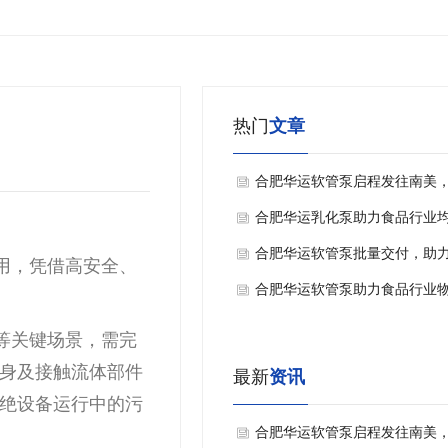
热门
文章
合肥华运软管泵启程发往南美
能当地纸浆稳定输送
合肥华运乳化泵助力食品行业
工艺升级
合肥华运软管泵批量交付，助
用，凭借高安全、
内食品行业
合肥华运软管泵助力食品行业
输送升级
等关键场景，需完
身及接触流体部件
最新
资讯
绝设备运行中的污
合肥华运软管泵启程发往南美