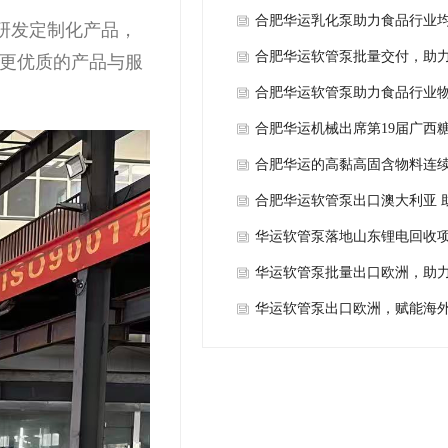
能当地纸浆稳定输送
合肥华运乳化泵助力食品行业
研发定制化产品，
工艺升级
合肥华运软管泵批量交付，助
更优质的产品与服
内食品行业
合肥华运软管泵助力食品行业
输送升级
合肥华运机械出席第19届广西
淀粉技术及智能设备展览会，
合肥华运的高黏高固含物料连
莅临合作交流
处理方案
合肥华运软管泵出口澳大利亚 
水泥砂浆输送
华运软管泵落地山东锂电回收
稳定投运
华运软管泵批量出口欧洲，助
球食品安全
华运软管泵出口欧洲，赋能海
处理工程